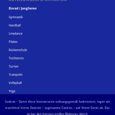
Einrad / Jonglieren
Gymnastik
Handball
Linedance
Pilates
Rückenschule
Tischtennis
Turnen
Trampolin
Volleyball
Yoga
Zumba
Cookies - Damit diese Internetseite ordnungsgemäß funktioniert, legen wir
manchmal kleine Dateien – sogenannte Cookies – auf Ihrem Gerät ab. Das
ist bei den meisten großen Websites üblich.