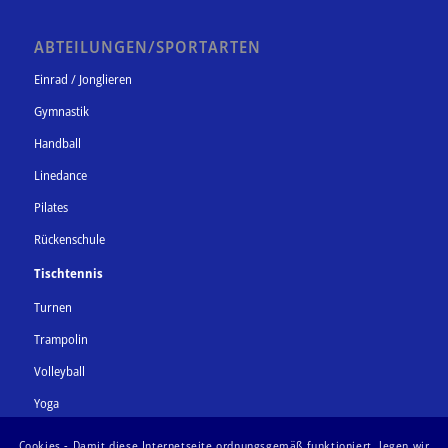
ABTEILUNGEN/SPORTARTEN
Einrad / Jonglieren
Gymnastik
Handball
Linedance
Pilates
Rückenschule
Tischtennis
Turnen
Trampolin
Volleyball
Yoga
Zumba
Cookies - Damit diese Internetseite ordnungsgemäß funktioniert, legen wir