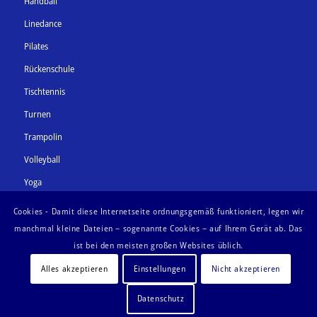
Handball
Linedance
Pilates
Rückenschule
Tischtennis
Turnen
Trampolin
Volleyball
Yoga
Zumba
Cookies - Damit diese Internetseite ordnungsgemäß funktioniert, legen wir
manchmal kleine Dateien – sogenannte Cookies – auf Ihrem Gerät ab. Das
ist bei den meisten großen Websites üblich.
Alles akzeptieren
Einstellungen
Nicht akzeptieren
© Copyright - TS Bischofsheim
Datenschutz
Datenschutz
Impressum