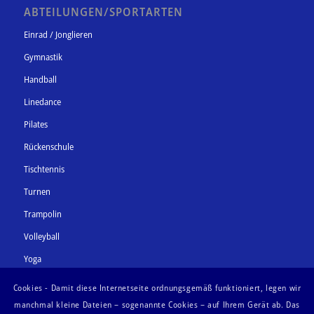
ABTEILUNGEN/SPORTARTEN
Einrad / Jonglieren
Gymnastik
Handball
Linedance
Pilates
Rückenschule
Tischtennis
Turnen
Trampolin
Volleyball
Yoga
Zumba
Cookies - Damit diese Internetseite ordnungsgemäß funktioniert, legen wir
manchmal kleine Dateien – sogenannte Cookies – auf Ihrem Gerät ab. Das