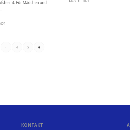
März 31, 2021
ofsheim). Für Mädchen und
s…
 2021
‹
4
5
6
KONTAKT
A