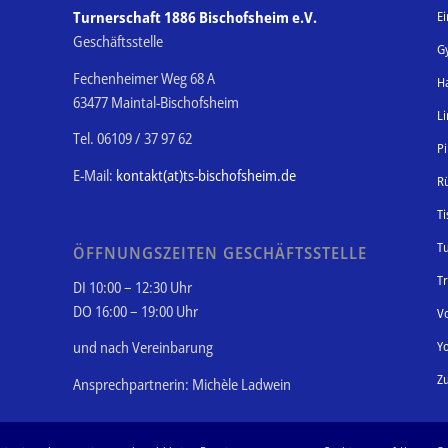
Turnerschaft 1886 Bischofsheim e.V.
Ei
Geschäftsstelle
G
Fechenheimer Weg 68 A
H
63477 Maintal-Bischofsheim
L
Tel. 06109 / 37 97 62
Pi
E-Mail:
kontakt(at)ts-bischofsheim.de
R
Ti
T
ÖFFNUNGSZEITEN GESCHÄFTSSTELLE
T
DI 10:00 – 12:30 Uhr
DO 16:00 – 19:00 Uhr
Vo
Y
und nach Vereinbarung
Z
Ansprechpartnerin: Michèle Ladwein