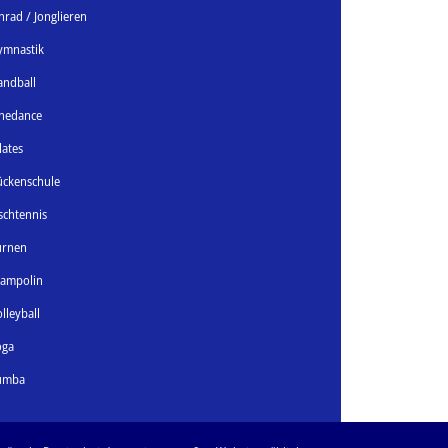
nrad / Jonglieren
ymnastik
andball
inedance
lates
ückenschule
schtennis
urnen
rampolin
lleyball
oga
umba