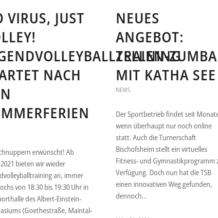
 VIRUS, JUST
NEUES
LLEY!
ANGEBOT:
GENDVOLLEYBALLTRAINING
ZELLEN-ZUMBA
ARTET NACH
MIT KATHA SEE
EN
NEWS
OMMERFERIEN
Der Sportbetrieb findet seit Monat
wenn überhaupt nur noch online
statt. Auch die Turnerschaft
Bischofsheim stellt ein virtuelles
chnuppern erwünscht! Ab
Fitness- und Gymnastikprogramm 
.2021 bieten wir wieder
Verfügung. Doch nun hat die TSB
dvolleyballtraining an, immer
einen innovativen Weg gefunden,
ochs von 18:30 bis 19:30 Uhr in
dennoch…
orthalle des Albert-Einstein-
siums (Goethestraße, Maintal-