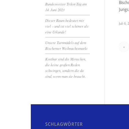
Bisch
Bundesweiter Trikot-Tag am
Jung
14. Juni 2023
Dieser Baum bedeutet mir
Juli 6,
viel – und ist viel schöner als
eine Urkunde!
Unsere Turnmädels auf dem
«
Bischemer Weihnachtsmarkt
Kostbar sind die Menschen,
die keine großen Reden
schwingen, sondern die da
sind, wenn man sie braucht.
SCHLAGWÖRTER