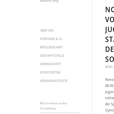
Masonry Blog
NO
VO
JU
ÜBER UNS
ST
VORSTAND & Co.
D
MITGLIEDSCHAFT
GESCHÄFTSSTELLE
S
VEREINSOUTFIT
NEWS
SPORTSTÄTTEN
Reins
VEREINSGASTSTÄTTE
08.09
Jugen
mittw
Meisterinnen suchen
der Sp
Verstärkung
Gymna